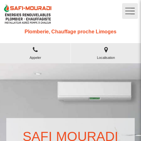
Plomberie, Chauffage proche Limoges
Appeler
Localisation
SAFI MOURADI